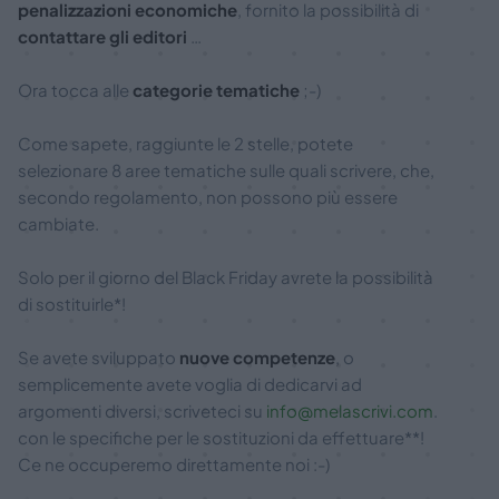
penalizzazioni economiche
, fornito la possibilità di
contattare gli editori
…
Ora tocca alle
categorie tematiche
;-)
Come sapete, raggiunte le 2 stelle, potete
selezionare 8 aree tematiche sulle quali scrivere, che,
secondo regolamento, non possono più essere
cambiate.
Solo per il giorno del Black Friday avrete la possibilità
di sostituirle*!
Se avete sviluppato
nuove competenze
, o
semplicemente avete voglia di dedicarvi ad
argomenti diversi, scriveteci su
info@melascrivi.com
.
con le specifiche per le sostituzioni da effettuare**!
Ce ne occuperemo direttamente noi :-)