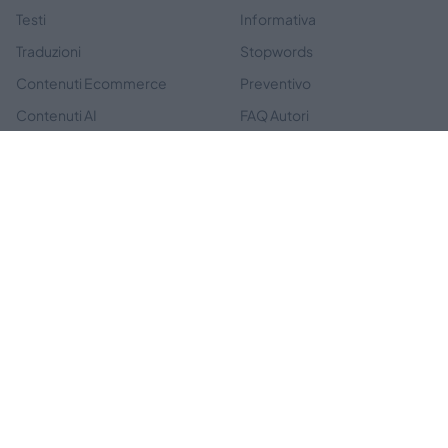
Testi
Informativa
Traduzioni
Stopwords
Contenuti Ecommerce
Preventivo
Contenuti AI
FAQ Autori
FAQ Clienti
Tariffe
ABOUT
SOCIAL
Termini e Condizioni
Privacy Policy
Contatti
News