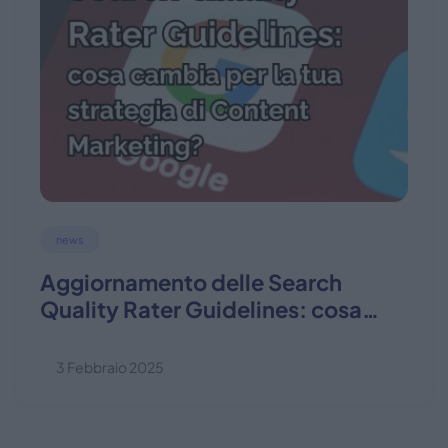
news
Aggiornamento delle Search
Quality Rater Guidelines: cosa
cambia per la tua strategia di
content marketing?
3 Febbraio 2025