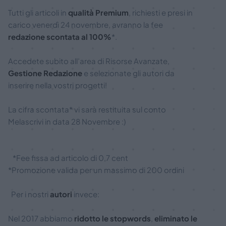
Tutti gli articoli in
qualità Premium
, richiesti e presi in
carico venerdì 24 novembre, avranno la fee
redazione scontata al 100%
*.
Accedete subito all’area di Risorse Avanzate,
Gestione Redazione
e selezionate gli autori da
inserire nella vostri progetti!
La cifra scontata* vi sarà restituita sul conto
Melascrivi in data 28 Novembre :)
*Fee fissa ad articolo di 0,7 cent
*Promozione valida per un massimo di 200 ordini
Per i nostri
autori
invece:
Nel 2017 abbiamo
ridotto le stopwords
,
eliminato le