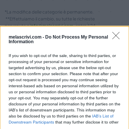
*La modifica delle categorie è permanente.
**Effettuiamo il cambio, su tutte le richieste
pervenute a
info@melascrivi.com
. entro il 24
novembre.
melascrivi.com -
Do Not Process My Personal
Information
Buon Black Friday,
If you wish to opt-out of the sale, sharing to third parties, or
da tutto lo Staff Melascrivi
processing of your personal or sensitive information for
targeted advertising by us, please use the below opt-out
section to confirm your selection. Please note that after your
opt-out request is processed you may continue seeing
interest-based ads based on personal information utilized by
us or personal information disclosed to third parties prior to
your opt-out. You may separately opt-out of the further
disclosure of your personal information by third parties on the
IAB’s list of downstream participants. This information may
acquista traduzione
also be disclosed by us to third parties on the
IAB’s List of
Downstream Participants
that may further disclose it to other
subito
third parties.