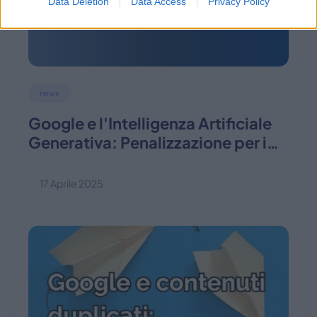
Data Deletion
Data Access
Privacy Policy
news
Google e l'Intelligenza Artificiale
Generativa: Penalizzazione per i
Contenuti
17 Aprile 2025