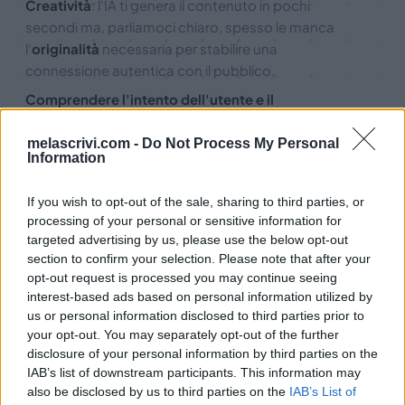
Creatività
: l'IA ti genera il contenuto in pochi
secondi ma, parliamoci chiaro, spesso le manca
l'
originalità
necessaria per stabilire una
connessione autentica con il pubblico.
Comprendere l'intento dell'utente e il
comportamento di ricerca
: l'IA non può
intercettare
l'intento
e le emozioni che guidano le
melascrivi.com -
Do Not Process My Personal
Information
ricerche degli utenti. Gli esperti SEO invece
possono creare strategie in linea con l'intento di
If you wish to opt-out of the sale, sharing to third parties, or
ricerca.
processing of your personal or sensitive information for
Aggiornamenti degli algoritmi e cambiamenti del
targeted advertising by us, please use the below opt-out
settore
: il panorama digitale è in continua
section to confirm your selection. Please note that after your
opt-out request is processed you may continue seeing
evoluzione, con algoritmi dei motori di ricerca e
interest-based ads based on personal information utilized by
best practice che cambiano frequentemente;
us or personal information disclosed to third parties prior to
soltanto l'intelligenza umana possiede le capacità
your opt-out. You may separately opt-out of the further
di
pensiero critico
e adattabilità necessarie per
disclosure of your personal information by third parties on the
stare al passo con queste trasformazioni.
IAB’s list of downstream participants. This information may
also be disclosed by us to third parties on the
IAB’s List of
Considerazioni etiche e reputazione del marchio
: