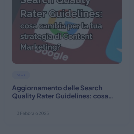
news
Aggiornamento delle Search
Quality Rater Guidelines: cosa
cambia per la tua strategia di
content marketing?
3 Febbraio 2025