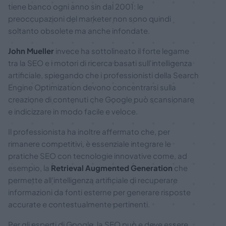
tiene banco ogni anno sin dal 2001: le
preoccupazioni del marketer non sono quindi
soltanto obsolete ma anche infondate.
John Mueller
invece ha sottolineato il forte legame
tra la SEO e i motori di ricerca basati sull'intelligenza
artificiale, spiegando che i professionisti della Search
Engine Optimization devono concentrarsi sulla
creazione di contenuti che Google può scansionare
e indicizzare in modo facile e veloce.
Il professionista ha inoltre affermato che, per
rimanere competitivi, è essenziale integrare le
pratiche SEO con tecnologie innovative come, ad
esempio, la
Retrieval Augmented Generation
che
permette all’intelligenza artificiale di recuperare
informazioni da fonti esterne per generare risposte
accurate e contestualmente pertinenti.
Per gli esperti di Google, la SEO può e deve essere