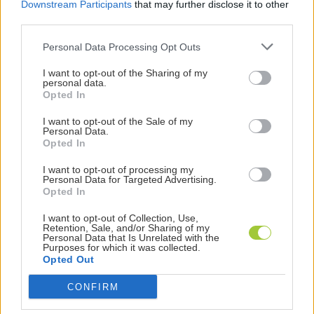
Downstream Participants
that may further disclose it to other
la supervisione umana rimane essenziale per
third parties.
garantire la conformità alle
linee guida etiche
e alla
reputazione del marchio.
Personal Data Processing Opt Outs
I want to opt-out of the Sharing of my
personal data.
Opted In
SEO e IA: le 7 strategie per il
I want to opt-out of the Sale of my
successo
Personal Data.
Opted In
Ignorare l’IA non è più possibile e adattarsi al nuovo
I want to opt-out of processing my
contesto è fondamentale per rimanere competitivi:
Personal Data for Targeted Advertising.
ma quali sono le
best practice
più efficaci?
Opted In
Gli strumenti IA sono progettati per potenziare le tue
I want to opt-out of Collection, Use,
Retention, Sale, and/or Sharing of my
capacità in quanto possono aiutarti a cercare le
Personal Data that Is Unrelated with the
Purposes for which it was collected.
keywords
, ad esempio, o a
ottimizzare i contenuti
o
Opted Out
effettuare
l'analisi della concorrenza
. Usali in questi
contesti e dedica il tuo tempo al lato creativo o
CONFIRM
strategico della SEO.