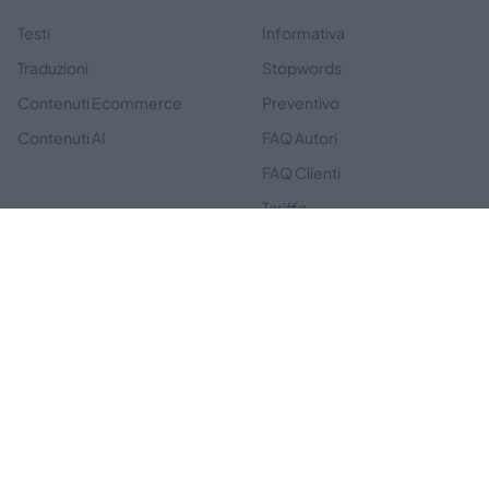
Testi
Informativa
Traduzioni
Stopwords
Contenuti Ecommerce
Preventivo
Contenuti AI
FAQ Autori
FAQ Clienti
Tariffe
ABOUT
SOCIAL
Termini e Condizioni
Privacy Policy
Contatti
News