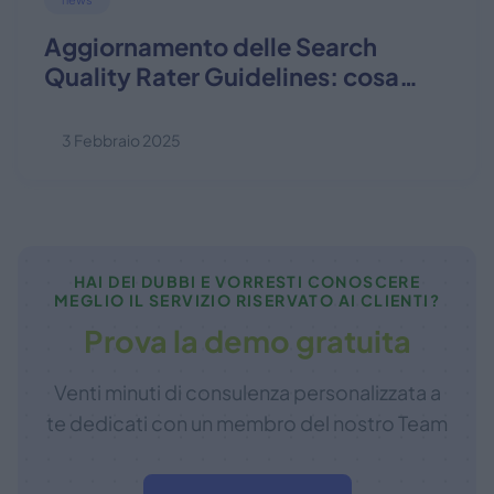
Aggiornamento delle Search
Quality Rater Guidelines: cosa
cambia per la tua strategia di
content marketing?
3 Febbraio 2025
HAI DEI DUBBI E VORRESTI CONOSCERE
MEGLIO IL SERVIZIO RISERVATO AI CLIENTI?
Prova la demo gratuita
Venti minuti di consulenza personalizzata a
te dedicati con un membro del nostro Team