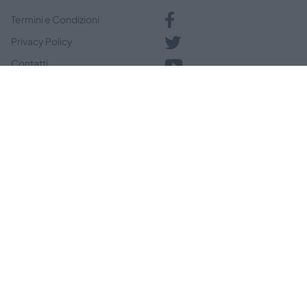
Termini e Condizioni
Privacy Policy
Contatti
News
Qualunque sia la tua esigenza MelaScrivi è il nuovo modo
per richiedere ed ottenere articoli e contenuti unici per i
tuoi progetti web e non solo. Raccontaci il tuo progetto
per una soluzione personalizzata o contattaci per più
informazioni.