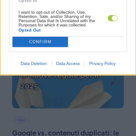
Opted In
17 Aprile 2025
I want to opt-out of Collection, Use,
Retention, Sale, and/or Sharing of my
Personal Data that Is Unrelated with the
Purposes for which it was collected.
Opted Out
CONFIRM
Data Deletion
Data Access
Privacy Policy
news
Google vs. contenuti duplicati: le