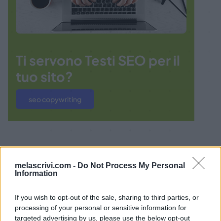
Ti servono Testi SEO per il
tuo sito?
seo copywriting
melascrivi.com -
Do Not Process My Personal
Information
BLOG
Ultime news da Melascrivi
If you wish to opt-out of the sale, sharing to third parties, or
processing of your personal or sensitive information for
targeted advertising by us, please use the below opt-out