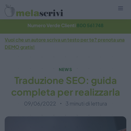
Numero Verde Clienti
800 561 748
Vuoi che un autore scriva un testo per te? prenota una
DEMO gratis!
NEWS
Traduzione SEO: guida
completa per realizzarla
09/06/2022
3 minuti di lettura