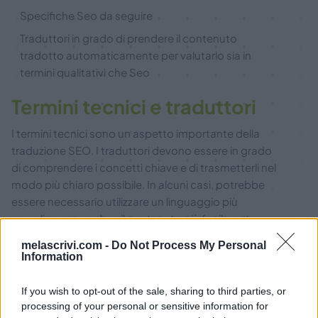
Specifiche Seo da seguire
Traduttori in grado di prendere il contenuto
tradotto automaticamente per valutarlo sia in
termini qualitativi che Seo
Termini tecnici e traduttori
I termini tecnici sono un aspetto importante della
traduzione SEO. I traduttori devono essere in grado
di comprendere i concetti chiave e di trasmetterli nel
modo più chiaro possibile. In alcuni casi, potrebbe
essere necessario utilizzare un linguaggio più
semplice per rendere il contenuto più facilmente
comprensibile per i lettori. In altri invece si deve
melascrivi.com -
Do Not Process My Personal
approfondire la conoscenza del prodotto o servizio
Information
per trovare la parola chiave correlata che possa dare
comprensione ma anche volumi di ricerca mensili.
If you wish to opt-out of the sale, sharing to third parties, or
processing of your personal or sensitive information for
L’utilizzo di tool automatici come
Melakeys
e