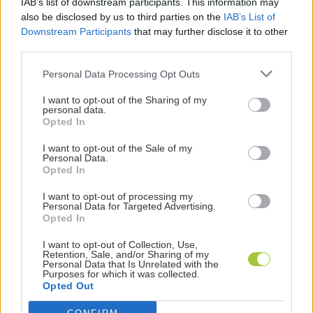
IAB’s list of downstream participants. This information may
Ti servono Testi SEO per il tuo
also be disclosed by us to third parties on the
IAB’s List of
Downstream Participants
that may further disclose it to other
sito?
third parties.
seo copywriting
Personal Data Processing Opt Outs
Ultime voci aggiunte al
I want to opt-out of the Sharing of my
glossario
personal data.
Opted In
10 Novembre 2022
I want to opt-out of the Sale of my
Personal Data.
White Hat SEO
Opted In
La White Hat SEO è un insieme di pratiche di
I want to opt-out of processing my
Personal Data for Targeted Advertising.
ottimizzazione dei siti e delle pagine web, che prende il
Opted In
nome ...
10 Novembre 2022
I want to opt-out of Collection, Use,
Retention, Sale, and/or Sharing of my
Personal Data that Is Unrelated with the
Purposes for which it was collected.
Unique Selling Proposition
Opted Out
L'USP (Unique Selling Proporition), tradotto in italiano