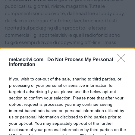
pubblicati su giornali, riviste, magazine. Tutte le
componenti sono coinvolte, dall’head line al body copy,
dal claim allo slogan. Cartoline, flyer, brochure, i testi
riportati sul packaging di un prodotto, le lettere
commerciali, gli spot televisivi e quelli radiofonici sono
fulgidi esempi di lavori di copywriting off-line. I mass
media tradizionali sono i loro canali di riferimento.
melascrivi.com -
Do Not Process My Personal
Newsletter, e-mail marketing, schede prodotto sui portali
Information
di e-commerce, annunci pubblicitari per piattaforme,
blog, banner, call-to-action, articolo promozionali
If you wish to opt-out of the sale, sharing to third parties, or
rientranti nel content marketing sono esempi di testi di
processing of your personal or sensitive information for
copywriting online. Il web è il loro canale di riferimento.
targeted advertising by us, please use the below opt-out
section to confirm your selection. Please note that after your
opt-out request is processed you may continue seeing
interest-based ads based on personal information utilized by
us or personal information disclosed to third parties prior to
your opt-out. You may separately opt-out of the further
disclosure of your personal information by third parties on the