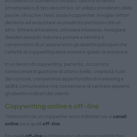
Attraverso un contenuto incisivo, talvolta di natura
emozionale o di tipo descrittivo, e l’utilizzo ponderato delle
parole, chi scrive i testi, ossia il copywriter, invoglia i lettori
del testo ad acquistare un prodotto piuttosto che un
altro. Attirare attenzione, stimolare interesse, risvegliare
desideri assopiti, indurre a portare a termine il
compimento di un’azione sono gli obiettivi principali che
l’attività di copywriting deve essere in grado di assolvere.
In un lavoro di copywriting, pertanto, occorrono
conoscenze linguistiche di ottimo livello, creatività fuori
dal comune, competenze approfondite di marketing e
abilità comunicative che consentano di centrare appieno
gli obiettivi indicati dal cliente.
Copywriting online e off-line
I testi scritti da un copywriter sono indirizzati sia ai
canali
online
sia a quelli
off-line
.
Fra quelli
off-line
si distinguono gli annunci pubblicitari,