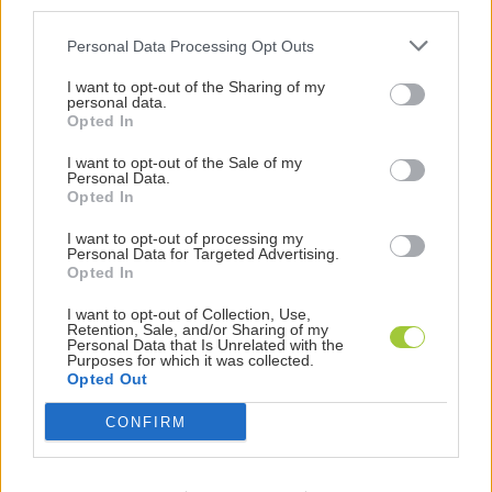
third parties.
miliardi di e-mail inviate in tutto il mondo.
Personal Data Processing Opt Outs
Pertanto, un CTR buono è superiore al 3%, mentre
un
I want to opt-out of the Sharing of my
ottimo CTR supera il 6%
.
personal data.
Opted In
FONTE:
https://www.campaignmonitor.com/resources/guides/emai
I want to opt-out of the Sale of my
Personal Data.
marketing-benchmarks/
Opted In
I want to opt-out of processing my
Personal Data for Targeted Advertising.
Opted In
I want to opt-out of Collection, Use,
Retention, Sale, and/or Sharing of my
Personal Data that Is Unrelated with the
Purposes for which it was collected.
Ti servono Testi SEO per il tuo
Opted Out
sito?
CONFIRM
seo copywriting
Ultime voci aggiunte al