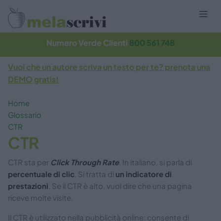
Numero Verde Clienti
800 561 748
Vuoi che un autore scriva un testo per te? prenota una
DEMO gratis!
Home
Glossario
CTR
CTR
CTR sta per
Click Through Rate
. In italiano, si parla di
percentuale di clic
. Si tratta di
un indicatore di
prestazioni
. Se il CTR è alto, vuol dire che una pagina
riceve molte visite.
Il CTR è utilizzato nella pubblicità online: consente di