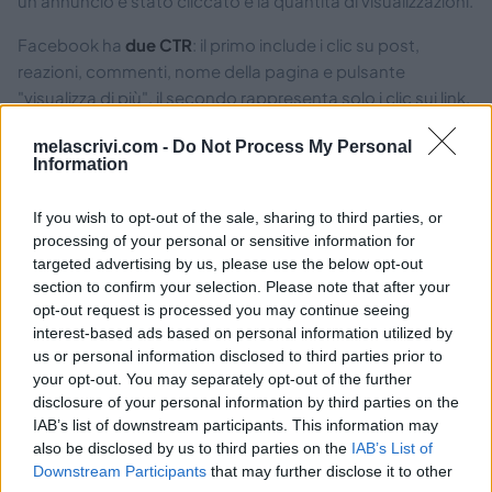
un annuncio è stato cliccato e la quantità di visualizzazioni.
Facebook ha
due CTR
: il primo include i clic su post,
reazioni, commenti, nome della pagina e pulsante
"visualizza di più", il secondo rappresenta solo i clic sui link.
Il CTR medio per gli annunci di Facebook è compreso tra
melascrivi.com -
Do Not Process My Personal
Information
0,90 e 1,33%
. Un buon CTR, invece, va dal 2 al 5%.
If you wish to opt-out of the sale, sharing to third parties, or
processing of your personal or sensitive information for
targeted advertising by us, please use the below opt-out
CTR Medio newsletter
section to confirm your selection. Please note that after your
opt-out request is processed you may continue seeing
Nel caso delle newsletter, il CTR è determinato dalla
interest-based ads based on personal information utilized by
formula
us or personal information disclosed to third parties prior to
your opt-out. You may separately opt-out of the further
CTR = (numero di clic su un collegamento e-mail / numero
disclosure of your personal information by third parties on the
di e-mail consegnate) x 100
IAB’s list of downstream participants. This information may
also be disclosed by us to third parties on the
IAB’s List of
Il CTR medio è del 2,6%
: è il risultato di uno studio
Downstream Participants
that may further disclose it to other
condotto da
Campaign Monitor*
, nel 2020, su oltre 100