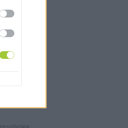
ò
ncora non si
strette a
ere a chiunque,