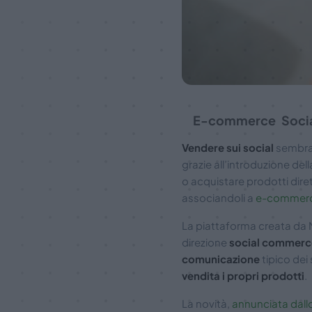
E-commerce
Soci
Vendere sui social
sembra 
grazie all’introduzione del
o acquistare prodotti dir
associandoli a
e-commerc
La piattaforma creata da 
direzione
social commerc
comunicazione
tipico dei 
vendita i propri prodotti
.
La novità,
annunciata dall