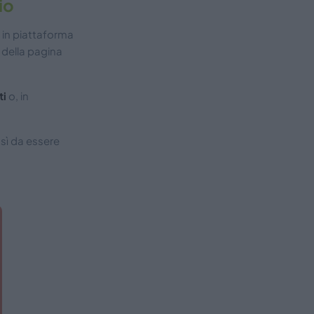
io
i in piattaforma
e della pagina
ti
o, in
osì da essere