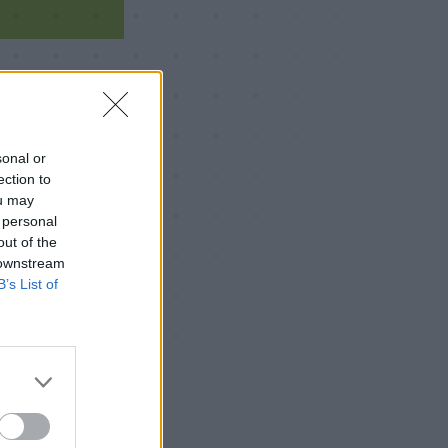
utile?
sonal or
ection to
ou may
 personal
out of the
 downstream
B’s List of