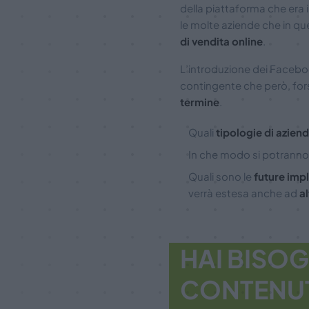
della piattaforma che era 
le molte aziende che in q
di vendita online
.
L’introduzione dei Faceb
contingente che però, fors
termine
.
Quali
tipologie di azien
In che modo si potranno 
Quali sono le
future imp
verrà estesa anche ad
al
HAI BISOG
CONTENUTI