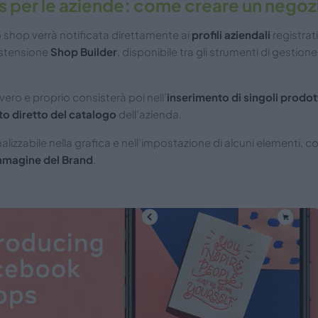
per le aziende: come creare un negoz
o shop verrà notificata direttamente ai
profili aziendali
registrat
’estensione
Shop Builder
, disponibile tra gli strumenti di gestion
ero e proprio consisterà poi nell’
inserimento di singoli prodot
o diretto del catalogo
dell’azienda.
alizzabile nella grafica e nell’impostazione di alcuni elementi, c
mmagine del Brand
.