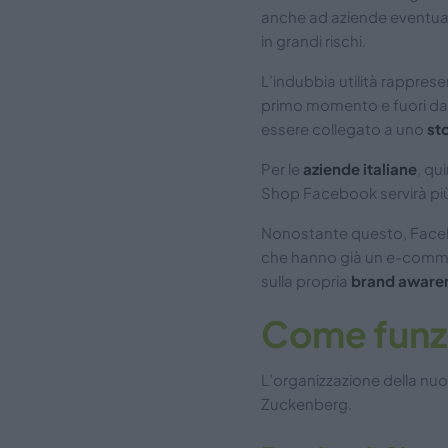
anche ad aziende eventualm
in grandi rischi.
L’indubbia utilità rappres
primo momento e fuori da
essere collegato a uno
sto
Per le
aziende italiane
, qu
Shop Facebook servirà più
Nonostante questo, Facebo
che hanno già un e-commer
sulla propria
brand aware
Come funz
L’organizzazione della nuo
Zuckenberg.