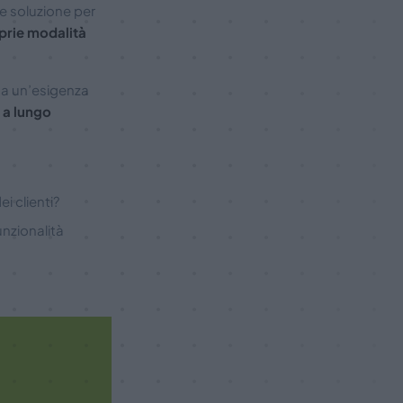
e soluzione per
oprie modalità
a un’esigenza
 a lungo
i clienti?
unzionalità