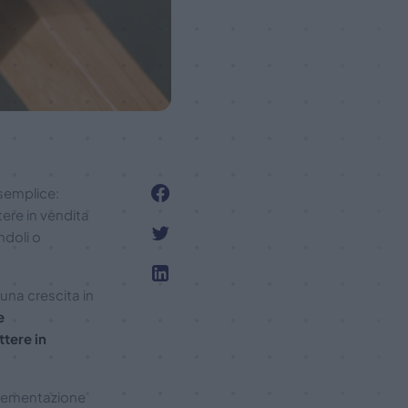
semplice:
tere in vendita
ndoli o
na crescita in
e
tere in
plementazione