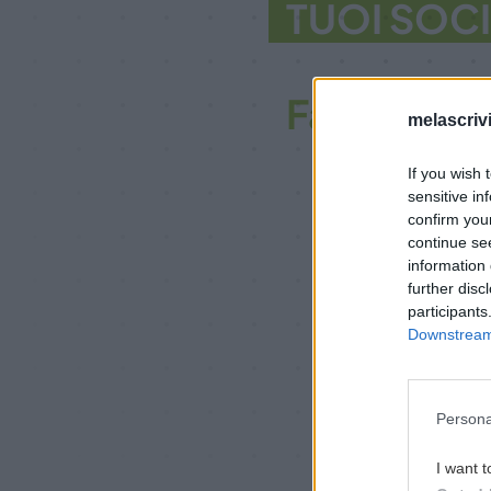
TUOI SOC
Facebook S
melascriv
If you wish 
sensitive in
confirm you
continue se
information 
further disc
participants
Downstream 
Persona
I want t