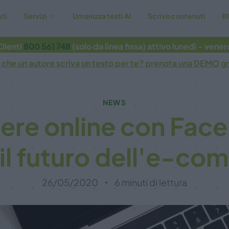
ti
Servizi
Umanizza testi AI
Scrivo contenuti
B
lienti
800 561 748
(solo da linea fissa) attivo lunedì - venerdì
 che un autore scriva un testo per te? prenota una DEMO gr
NEWS
ere online con Fac
il futuro dell'e-c
26/05/2020
6 minuti di lettura