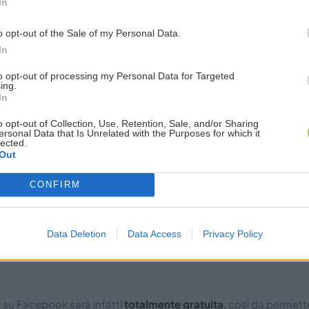
In
o opt-out of the Sale of my Personal Data.
In
’
annuncio del CEO di Facebook
, l’introduzione degli Shops pu
to opt-out of processing my Personal Data for Targeted
e intenzioni, una grande opportunità per tutte le aziende che a
ing.
rce proprio
ma, alla luce degli ultimi avvenimenti, si trovano co
In
a propria attività
.
o opt-out of Collection, Use, Retention, Sale, and/or Sharing
ersonal Data that Is Unrelated with the Purposes for which it
lected.
Out
CONFIRM
Data Deletion
Data Access
Privacy Policy
 su Facebook sarà infatti
totalmente gratuita
, così da permett