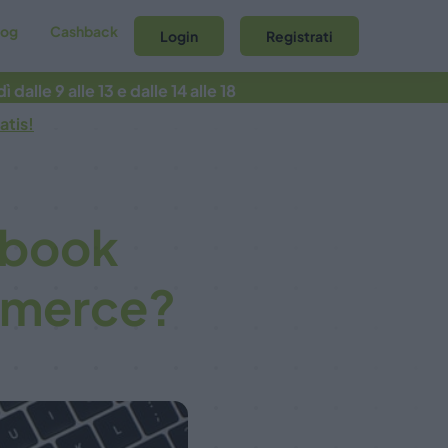
log
Cashback
Login
Registrati
 dalle 9 alle 13 e dalle 14 alle 18
atis!
ebook
ommerce?