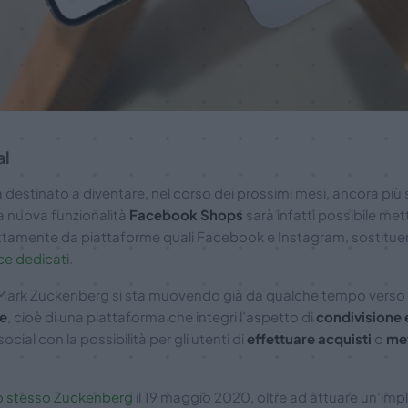
al
destinato a diventare, nel corso dei prossimi mesi, ancora più 
la nuova funzionalità
Facebook Shops
sarà infatti possibile met
ettamente da piattaforme quali Facebook e Instagram, sostitue
e dedicati
.
Mark Zuckenberg si sta muovendo già da qualche tempo verso u
e
, cioè di una piattaforma che integri l’aspetto di
condivisione 
social con la possibilità per gli utenti di
effettuare acquisti
o
met
o stesso Zuckenberg
il 19 maggio 2020, oltre ad attuare un’im