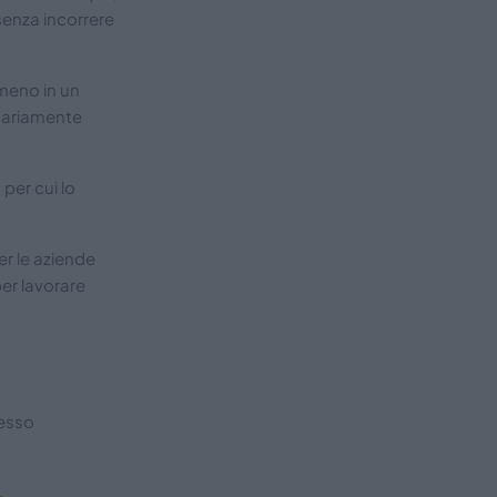
senza incorrere
lmeno in un
sariamente
, per cui lo
r le aziende
er lavorare
tesso