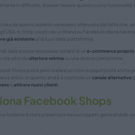
ente in difficoltà, di poter testare questa nuova funzionalità 
entata da questo aspetto viene però attenuata dal fatto che, a
gli USA, lo Shop creato da un Brand su Facebook dovrà neces
re già esistente
al di fuori della piattaforma.
indi, sarà ancora necessario dotarsi di un
e-commerce proprio
 che altro da
ulteriore vetrina
su una diversa piattaforma.
ok Shops potrà però rivelarsi un’ottima opportunità anche pe
ce attivo, in quanto andrà a costituire un
canale alternativo
p
ness
e
attirare nuovi clienti
.
iona Facebook Shops
va funzione è stata presentata nei suoi aspetti generali dallo s